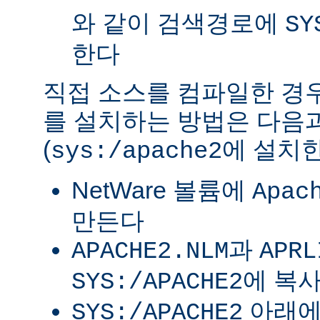
와 같이 검색경로에
SY
한다
직접 소스를 컴파일한 경우 
를 설치하는 방법은 다음
(
에 설치한
sys:/apache2
NetWare 볼륨에
Apac
만든다
과
APACHE2.NLM
APRL
에 복
SYS:/APACHE2
아래
SYS:/APACHE2