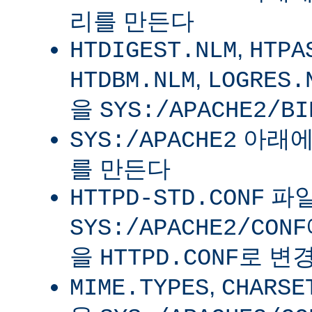
리를 만든다
,
HTDIGEST.NLM
HTPA
,
HTDBM.NLM
LOGRES.
을
SYS:/APACHE2/BI
아래
SYS:/APACHE2
를 만든다
파
HTTPD-STD.CONF
SYS:/APACHE2/CONF
을
로 변
HTTPD.CONF
,
MIME.TYPES
CHARSE